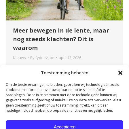
Meer bewegen in de lente, maar
nog steeds klachten? Dit is
waarom
Nieuws
By
fydeevitae
april 13, 2026
Meer bewegen in de lente, maar nog steeds
Toestemming beheren
klachten? Dit is waarom De lente is begonnen.
De dagen worden langer, het weer beter en
Om de beste ervaringen te bieden, gebruiken wij technologieën zoals
veel mensen gaan weer meer bewegen.
cookies om informatie over uw apparaat op te slaan en/of te
Wandelen, fietsen of sporten worden weer
raadplegen. Door in te stemmen met deze technologieën kunnen wij
gegevens zoals surfgedrag of unieke ID's op deze site verwerken. Als u
opgepakt na een rustigere winterperiode. Toch
geen toestemming geeft of uw toestemming intrekt, kan dit een
zien we in deze periode juist vaker klachten
nadelige invloed hebben op bepaalde functies en mogelijkheden.
ontstaan. Rugpijn, nekklachten, knieproblemen
of…
Accepteren