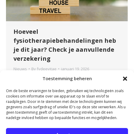
Hoeveel
fysiotherapiebehandelingen heb
je dit jaar? Check je aanvullende
verzekering
Nieuws
By
fydeevitae
januari 19, 2026
Aan het begin van een nieuw jaar is het een
Toestemming beheren
goed moment om stil te staan bij je
Om de beste ervaringen te bieden, gebruiken wij technologieën zoals
zorgverzekering en specifiek bij je
cookies om informatie over uw apparaat op te slaan en/of te
fysiotherapievergoeding. Veel mensen weten
raadplegen. Door in te stemmen met deze technologieën kunnen wij
gegevens zoals surfgedrag of unieke ID's op deze site verwerken. Als u
namelijk niet precies hoeveel behandelingen zij
geen toestemming geeft of uw toestemming intrekt, kan dit een
vergoed krijgen vanuit hun aanvullende
nadelige invloed hebben op bepaalde functies en mogelijkheden.
verzekering, terwijl dit per persoon en per
polis sterk kan verschillen. Door hier nu alvast