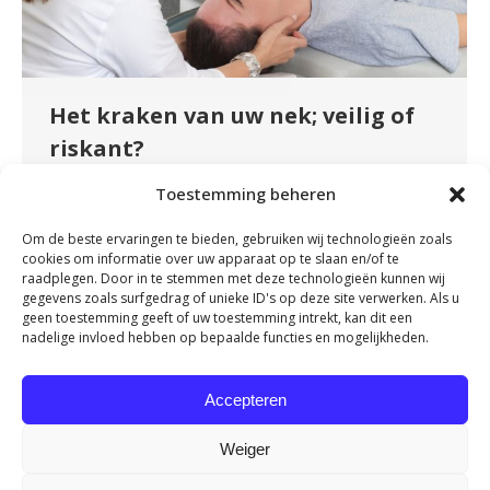
Het kraken van uw nek; veilig of
riskant?
Nieuws
By
fydeevitae
januari 10, 2024
Toestemming beheren
Het kraken van gewrichten is een veel
Om de beste ervaringen te bieden, gebruiken wij technologieën zoals
voorkomende gewoonte. We kraken onze
cookies om informatie over uw apparaat op te slaan en/of te
knokkels, vingers, tenen, rug en zelfs onze nek.
raadplegen. Door in te stemmen met deze technologieën kunnen wij
gegevens zoals surfgedrag of unieke ID's op deze site verwerken. Als u
Maar niet iedereen doet het om dezelfde reden.
geen toestemming geeft of uw toestemming intrekt, kan dit een
Sommigen van ons doen dit om de druk die we
nadelige invloed hebben op bepaalde functies en mogelijkheden.
voelen in onze schouders of nek te
verminderen of als reactie op stress. In deze
Accepteren
blog bespreken…
Weiger